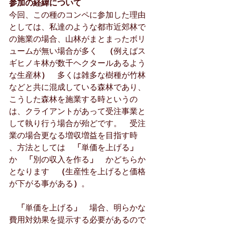
参加の経緯について
今回、この種のコンペに参加した理由
としては、私達のような都市近郊林で
の施業の場合、山林がまとまったボリ
ュームが無い場合が多く　
（
例えばス
ギヒノキ林が数千ヘクタールあるよう
な生産林
）　
多くは雑多な樹種が竹林
などと共に混成している森林であり、
こうした森林を施業する時というの
は、クライアントがあって受注事業と
して執り行う場合が殆どです。　受注
業の場合更なる増収増益を目指す時
、方法としては　
「
単価を上げる
」　
か　
「
別の収入を作る
」　
かどちらか
となります　
（
生産性を上げると価格
が下がる事がある
）
。
「
単価を上げる
」　
場合、明らかな
費用対効果を提示する必要があるので