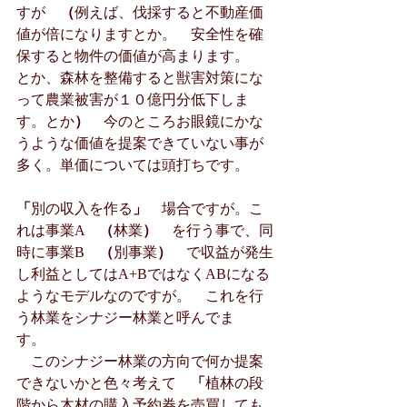
すが　
（
例えば、伐採すると不動産価
値が倍になりますとか。　安全性を確
保すると物件の価値が高まります。　
とか、森林を整備すると獣害対策にな
って農業被害が１０億円分低下しま
す。とか
）　
今のところお眼鏡にかな
うような価値を提案できていない事が
多く。単価については頭打ちです。
「
別の収入を作る
」　
場合ですが。こ
れは事業A　
（
林業
）　
を行う事で、同
時に事業B　
（
別事業
）　
で収益が発生
し利益としてはA+BではなくABになる
ようなモデルなのですが。　これを行
う林業をシナジー林業と呼んでま
す。　
　このシナジー林業の方向で何か提案
できないかと色々考えて　
「
植林の段
階から木材の購入予約券を売買しても