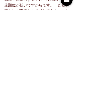
先順位が低いですからです。　ただ、
森トレが事業として成り立たないかと
いうと、そういう事ではないのです
が。　実際のところ未定な部分は多い
です。　これはフィットネスがこのプ
ランをどう評価するかということなの
で、時間が必要な部分もあります。
先にも記述しましたが、都市での問題
を森林で解決するために、まず森林に
できる事を整理する必要がありま
す。　こう書くとそんなもの既に出そ
ろっていると失笑をかいそうです
が。　私はそうではないと考えま
す。　つまり都市民が抱える問題とい
うのは、ずっと解決しないか、ある種
の流行をもって消化されるかどちらか
なわけです。　問題が変われば解決の