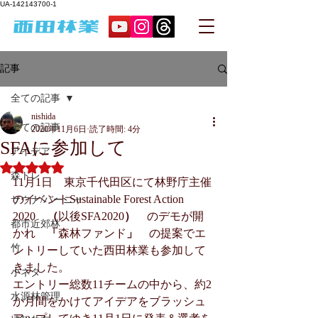
UA-142143700-1
記事
全ての記事
nishida
全ての記事
2020年11月6日
読了時間: 4分
SFAに参加して
アイデア
5つ星のうちNaNと評価されています。
森トレ
11月1日　東京千代田区にて林野庁主催
のイベントSustainable Forest Action 
サウナ/バーニャ
2020　
（
以後SFA2020
）　
のデモが開
都市近郊林
かれ　
「
森林ファンド
」　
の提案でエ
竹
ントリーしていた西田林業も参加して
きました。
小ネタ
エントリー総数11チームの中から、約2
水源林管理
か月間をかけてアイデアをブラッシュ