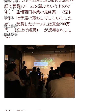
アップしてゆき11月1日に発表＆選考を
情報共有
経て受賞2チームを選ぶというもので
テレワーク
す。　生憎西田林業の最終案　
（
森ト
風倒木
レ
）　
は予選の落ちしてしまいました
が。　受賞したチームには賞金200万
樹上作業
円　
（
立上げ経費
）　
が授与されまし
特殊伐採
た。　