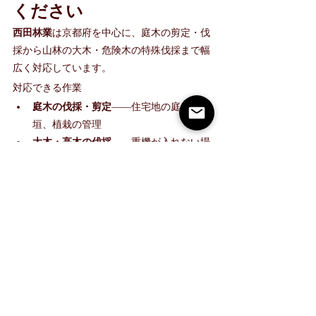
ください
西田林業
は京都府を中心に、庭木の剪定・伐
採から山林の大木・危険木の特殊伐採まで幅
広く対応しています。
対応できる作業
庭木の伐採・剪定
——住宅地の庭木、生
垣、植栽の管理
大木・高木の伐採
——重機が入れない場
所でも対応可能
特殊伐採
——クレーンやロープワークを
用いた高難度の伐採作業
樹木診断
——打音検査・目視診断による
危険度の評価
ステルス危険木の調査
——外見上問題の
ない木の内部状態を確認
対応エリア
京都府全域（京都市・長岡京市・向日市・大