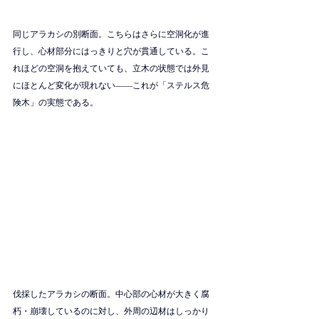
同じアラカシの別断面。こちらはさらに空洞化が進
行し、心材部分にはっきりと穴が貫通している。こ
れほどの空洞を抱えていても、立木の状態では外見
にほとんど変化が現れない——これが「ステルス危
険木」の実態である。
伐採したアラカシの断面。中心部の心材が大きく腐
朽・崩壊しているのに対し、外周の辺材はしっかり