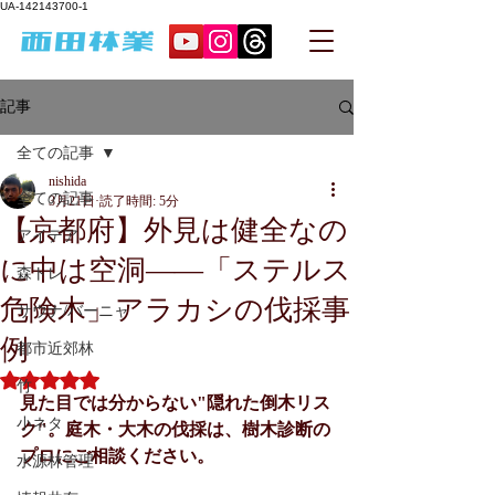
UA-142143700-1
記事
全ての記事
nishida
全ての記事
3月21日
読了時間: 5分
【京都府】外見は健全なの
アイデア
に中は空洞——「ステルス
森トレ
危険木」アラカシの伐採事
サウナ/バーニャ
例
都市近郊林
5つ星のうちNaNと評価されています。
竹
見た目では分からない"隠れた倒木リス
小ネタ
ク"。庭木・大木の伐採は、樹木診断の
プロにご相談ください。
水源林管理