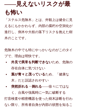
——見えないリスクが最
も怖い
「ステルス危険木」とは、外観上は健全に見
えるにもかかわらず、内部の腐朽や空洞化が
進行し、倒木や大枝の落下リスクを抱えた樹
木のことです。
危険木の中でも特にやっかいなのがこのタイ
プで、理由は明快です。
外見で異常を判断できない
ため、危険の
存在自体に気づけない
葉が青々と茂っている
ため、「健康な
木」だと誤認されやすい
突然折れる・倒れる
——徐々にではな
く、台風や強風時に一気に破断する
打音検査や精密機器を使った樹木診断を行わ
ない限り、所有者自身が内部の状態を知るこ