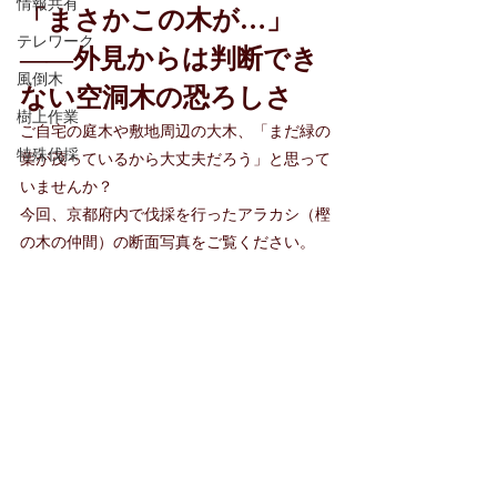
情報共有
「まさかこの木が…」
テレワーク
——外見からは判断でき
風倒木
ない空洞木の恐ろしさ
樹上作業
ご自宅の庭木や敷地周辺の大木、「まだ緑の
特殊伐採
葉が茂っているから大丈夫だろう」と思って
いませんか？
今回、京都府内で伐採を行ったアラカシ（樫
の木の仲間）の断面写真をご覧ください。