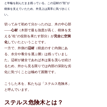
と年輪を刻んだまま残っている。この辺材の"殻"が
樹体を支えていたため、外見上は異常に気づきにく
い。
切ってみて初めて分かったのは、木の中心部
——
心材
（木部で最も強度が高く、樹体を支
える"柱"の役割を果たす部分）が
完全に空洞
化
していたということです。
一方で、外側の
辺材
（樹皮のすぐ内側にあ
る、水分や養分を運ぶ層）は残っていまし
た。辺材が健全であれば木は葉を茂らせ続け
るため、外から見る限りでは内部の深刻な劣
化に気づくことは極めて困難です。
こうした木を、私たちは「ステルス危険木」
と呼んでいます。
ステルス危険木とは？