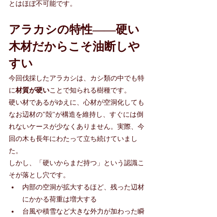
とはほぼ不可能です。
アラカシの特性——硬い
木材だからこそ油断しや
すい
今回伐採したアラカシは、カシ類の中でも特
に
材質が硬い
ことで知られる樹種です。
硬い材であるがゆえに、心材が空洞化しても
なお辺材の"殻"が構造を維持し、すぐには倒
れないケースが少なくありません。実際、今
回の木も長年にわたって立ち続けていまし
た。
しかし、「硬いからまだ持つ」という認識こ
そが落とし穴です。
内部の空洞が拡大するほど、残った辺材
にかかる荷重は増大する
台風や積雪など大きな外力が加わった瞬