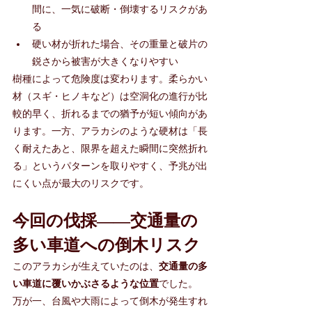
間に、一気に破断・倒壊するリスクがあ
る
硬い材が折れた場合、その重量と破片の
鋭さから被害が大きくなりやすい
樹種によって危険度は変わります。柔らかい
材（スギ・ヒノキなど）は空洞化の進行が比
較的早く、折れるまでの猶予が短い傾向があ
ります。一方、アラカシのような硬材は「長
く耐えたあと、限界を超えた瞬間に突然折れ
る」というパターンを取りやすく、予兆が出
にくい点が最大のリスクです。
今回の伐採——交通量の
多い車道への倒木リスク
このアラカシが生えていたのは、
交通量の多
い車道に覆いかぶさるような位置
でした。
万が一、台風や大雨によって倒木が発生すれ