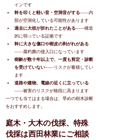
インです
幹を叩くと軽い音・空洞音がする
——内
部が空洞化している可能性があります
過去に大枝が折れたことがある
——構造
的に弱っている証拠です
幹に大きな傷口や樹皮の剥がれがある
——腐朽菌の侵入口になっています
樹齢が数十年以上で、一度も剪定・診断
を受けていない
——リスクが蓄積してい
ます
道路や建物、電線の近くに立っている
——被害のリスクが格段に高まります
一つでも当てはまる場合は、早めの樹木診断
をおすすめします。
庭木・大木の伐採、特殊
伐採は西田林業にご相談