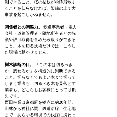
測できること。桜の枯枝が粉砕飛散す
ることを知らなければ、架線の上で大
事故を起こしかねません。
関係者との調整力。
 鉄道事業者・電力
会社・道路管理者・隣地所有者との協
議や許可取得を含めた段取りができる
こと。木を切る技術だけでは、こうし
た現場は動かせません。
樹木診断の目。
 「この木は切るべき
か、残せるか」を構造的に判断できる
こと。切らなくてもよい木まで切って
しまう業者も、切るべき木を見落とす
業者も、どちらもお客様にとっては損
失です。
西田林業は京都府を拠点に約20年間、
山林から神社仏閣、鉄道沿線、住宅地
まで、あらゆる環境での伐採に携わっ