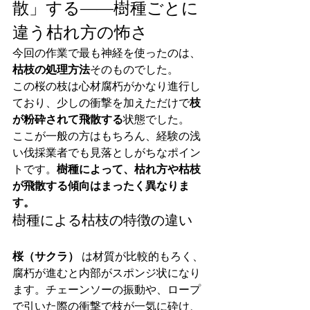
散」する——樹種ごとに
違う枯れ方の怖さ
今回の作業で最も神経を使ったのは、
枯枝の処理方法
そのものでした。
この桜の枝は心材腐朽がかなり進行し
ており、少しの衝撃を加えただけで
枝
が粉砕されて飛散する
状態でした。
ここが一般の方はもちろん、経験の浅
い伐採業者でも見落としがちなポイン
トです。
樹種によって、枯れ方や枯枝
が飛散する傾向はまったく異なりま
す。
樹種による枯枝の特徴の違い
桜（サクラ）
 は材質が比較的もろく、
腐朽が進むと内部がスポンジ状になり
ます。チェーンソーの振動や、ロープ
で引いた際の衝撃で枝が一気に砕け、