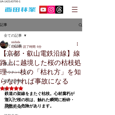
UA-142143700-1
記事
全ての記事
nishida
全ての記事
5月28日
読了時間: 6分
【京都・叡山電鉄沿線】線
アイデア
路上に越境した桜の枯枝処
森トレ
理——枝の「枯れ方」を知
サウナ/バーニャ
らなければ事故になる
都市近郊林
5つ星のうちNaNと評価されています。
竹
鉄道の架線をまたぐ枯枝。心材腐朽が
小ネタ
進んだ桜の枝は、触れた瞬間に粉砕・
飛散する危険があります。
水源林管理