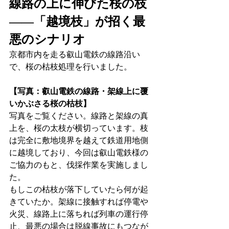
線路の上に伸びた桜の枝
——「越境枝」が招く最
悪のシナリオ
京都市内を走る叡山電鉄の線路沿い
で、桜の枯枝処理を行いました。
【写真：叡山電鉄の線路・架線上に覆
いかぶさる桜の枯枝】
写真をご覧ください。線路と架線の真
上を、桜の太枝が横切っています。枝
は完全に敷地境界を越えて鉄道用地側
に越境しており、今回は叡山電鉄様の
ご協力のもと、伐採作業を実施しまし
た。
もしこの枯枝が落下していたら何が起
きていたか。架線に接触すれば停電や
火災、線路上に落ちれば列車の運行停
止、最悪の場合は脱線事故にもつなが