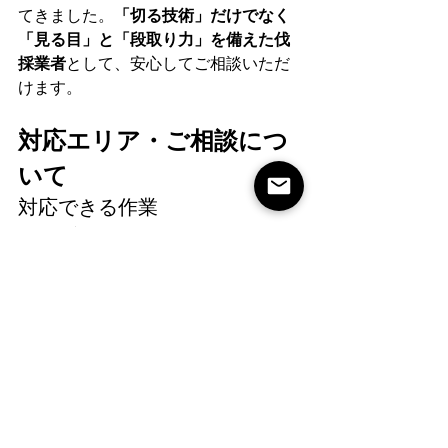
てきました。
「切る技術」だけでなく
「見る目」と「段取り力」を備えた伐
採業者
として、安心してご相談いただ
けます。
対応エリア・ご相談につ
いて
対応できる作業
越境枝の処理
——隣地・道路・鉄
道・電線への越境枝の伐採
倒木リスクのある木の予防伐採
——傾斜木・枯損木の事前除去
庭木の伐採・剪定
——住宅地の庭
木、生垣の管理
大木・高木の特殊伐採
——クレー
ン・ロープワークによる高難度作
業