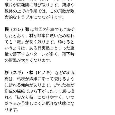
破片が広範囲に飛び散ります。架線や
線路の上での作業では、この飛散が致
命的なトラブルにつながります。
樫（カシ）類
 は前回の記事でもご紹介
したとおり、材が非常に硬いため枯れ
ても「殻」が長く残ります。砕けると
いうよりは、ある日突然まとまった重
量で落下するパターンが多く、落下時
の衝撃が大きくなります。
杉（スギ）・桧（ヒノキ）
 などの針葉
樹は、枯枝が繊維に沿って裂けるよう
に折れる傾向があります。折れた枝が
樹皮の繊維でぶら下がったまま風に揺
れる「掛かり枝」になりやすく、いつ
落ちるか予測しにくい厄介な状態にな
ります。